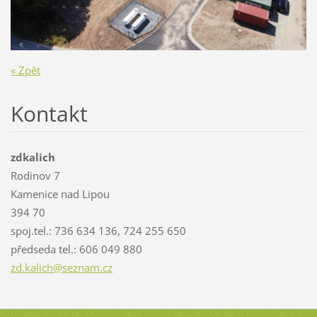
« Zpět
Kontakt
zdkalich
Rodinov 7
Kamenice nad Lipou
394 70
spoj.tel.: 736 634 136, 724 255 650
předseda tel.: 606 049 880
zd.kalic
h@seznam
.cz