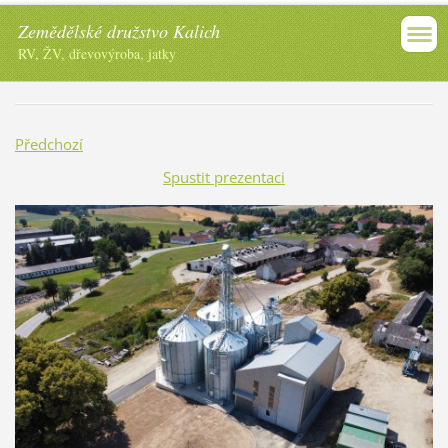
Zemědělské družstvo Kalich
RV, ŽV, dřevovýroba, jatky
Předchozí
Spustit prezentaci