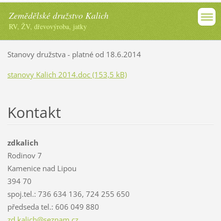
Zemědělské družstvo Kalich
RV, ŽV, dřevovýroba, jatky
Stanovy družstva - platné od 18.6.2014
stanovy Kalich 2014.doc (153,5 kB)
Kontakt
zdkalich
Rodinov 7
Kamenice nad Lipou
394 70
spoj.tel.: 736 634 136, 724 255 650
předseda tel.: 606 049 880
zd.kalic
h@seznam
.cz