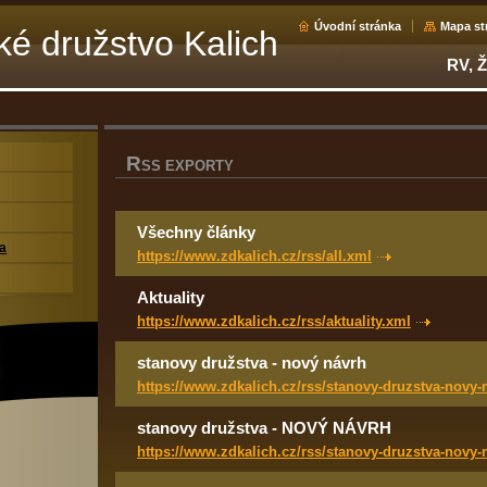
Úvodní stránka
Mapa st
é družstvo Kalich
RV, Ž
R
SS EXPORTY
Všechny články
a
https://www.zdkalich.cz/rss/all.xml
Aktuality
https://www.zdkalich.cz/rss/aktuality.xml
stanovy družstva - nový návrh
https://www.zdkalich.cz/rss/stanovy-druzstva-novy-
stanovy družstva - NOVÝ NÁVRH
https://www.zdkalich.cz/rss/stanovy-druzstva-novy-