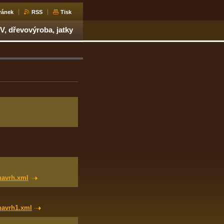
ránek
RSS
Tisk
V, dřevovýroba, jatky
navrh.xml
navrh1.xml