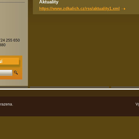
Aktuality
https://www.zdkalich.cz/rss/aktuality1.xml
 724 255 650
 880
Í
razena.
V