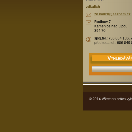
zdkalich
zd.kalic
h@seznam
.cz
Rodinov 7
Kamenice nad Lipou
394 70
spoj.tel.: 736 634 136,
předseda tel.: 606 049
V
YHLEDÁVÁN
© 2014 Všechna práva vyh