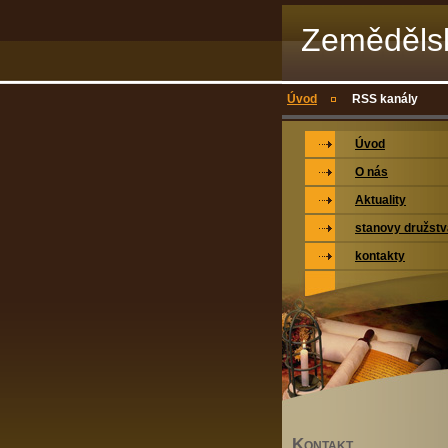
Zemědělsk
Úvod
RSS kanály
Úvod
O nás
Aktuality
stanovy družstv
kontakty
K
ONTAKT