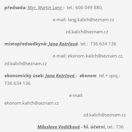
předseda:
Mgr. Martin Lang
-
tel.: 606 049 880,
e-mail: lang.kalich@seznam.cz
zd.kalich@seznam.cz
místopředsedkyně:
Jana Kotrčová
- tel.: 736 634 136
e-mail: ekonom.kalich@seznam.cz,
zd.kalich@seznam.cz
ekonomický úsek:
Jana Kotrčová
- ekonom
tel.+ spoj.:
736 634 136
e-mail:
ekonom.kalich@seznam.cz
zd.kalich@seznam.cz
Miloslava Vodičková
-
hl. účetní,
tel.: 736