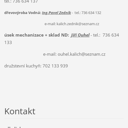
tel.: 736 634 137
dřevovýroba Vodná:
Ing.Pavel Zedník
- tel.: 736 634 132
e-mail: kalich.zednik@seznam.cz
úsek mechanizace + sklad ND:
Jiří Ouhel
- tel.: 736 634
133
e-mail: ouhel.kalich@seznam.cz
družstevní kuchyň: 702 133 939
Kontakt