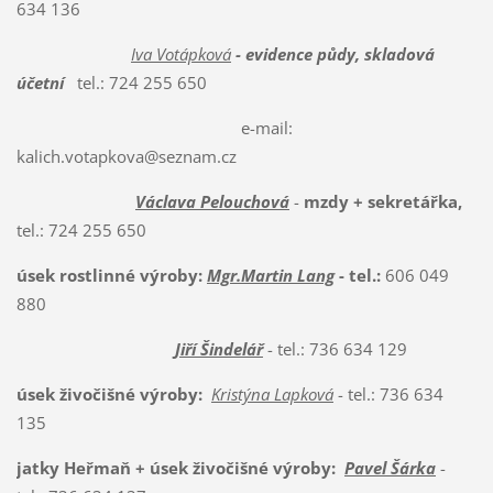
634 136
Iva Votápková
- evidence půdy, skladová
účetní
tel.: 724 255 650
e-mail:
kalich.votapkova@seznam.cz
Václava Pelouchová
-
mzdy + sekretářka,
tel.: 724 255 650
úsek rostlinné výroby:
Mgr.Martin Lang
- tel.:
606 049
880
Jiří Šindelář
- tel.: 736 634 129
úsek živočišné výroby:
Kristýna Lapková
- tel.: 736 634
135
jatky Heřmaň + úsek živočišné výroby:
Pavel Šárka
-