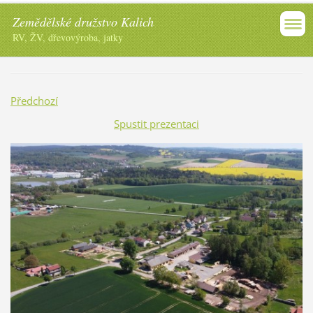
Zemědělské družstvo Kalich
RV, ŽV, dřevovýroba, jatky
Předchozí
Spustit prezentaci