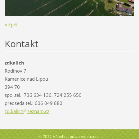
« Zpět
Kontakt
zdkalich
Rodinov 7
Kamenice nad Lipou
394 70
spoj.tel.: 736 634 136, 724 255 650
předseda tel.: 606 049 880
zd.kalic
h@seznam
.cz
© 2014 Všechna práva vyhrazena.