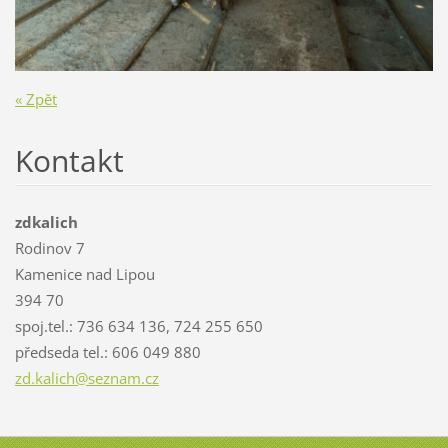
« Zpět
Kontakt
zdkalich
Rodinov 7
Kamenice nad Lipou
394 70
spoj.tel.: 736 634 136, 724 255 650
předseda tel.: 606 049 880
zd.kalic
h@seznam
.cz