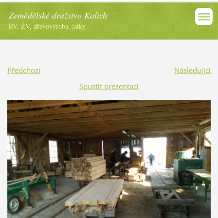
Zemědělské družstvo Kalich
RV, ŽV, dřevovýroba, jatky
Předchozí
Následující
Spustit prezentaci