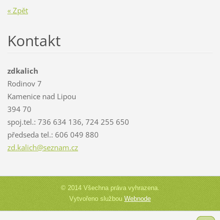
« Zpět
Kontakt
zdkalich
Rodinov 7
Kamenice nad Lipou
394 70
spoj.tel.: 736 634 136, 724 255 650
předseda tel.: 606 049 880
zd.kalic
h@seznam
.cz
© 2014 Všechna práva vyhrazena.
Vytvořeno službou
Webnode