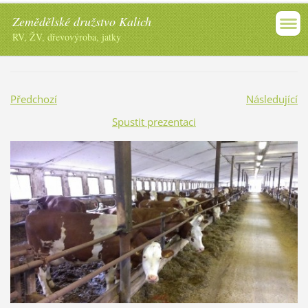
Zemědělské družstvo Kalich
RV, ŽV, dřevovýroba, jatky
Předchozí
Následující
Spustit prezentaci