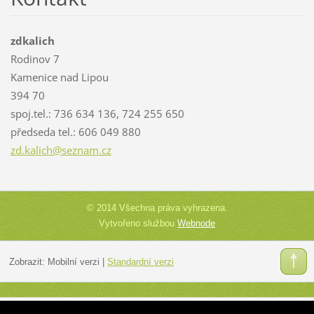
zdkalich
Rodinov 7
Kamenice nad Lipou
394 70
spoj.tel.: 736 634 136, 724 255 650
předseda tel.: 606 049 880
zd.kalic
h@seznam
.cz
© 2014 Všechna práva vyhrazena.
Vytvořeno službou
Webnode
Zobrazit:
Mobilní verzi
|
Standardní verzi