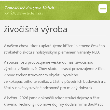
Zemědělské družstvo Kalich
RV, ŽV, dřevovýroba, jatky
živočišná výroba
V našem chovu skotu uplatňujeme křížení plemene českého
strakatého skotu s holštýnským plemenem varianty RED.
V současnosti provozujeme veškerou naší živočisnou
výrobu v Rodinově. Chov skotu i prasat provozujeme z části
v nově zrekonstruovaném objektu bývalého
velkokapacitního teletníku, z části v původních budovách a z
části v nově vystavěné odchovně pro mladý dobytek.
V květnu 2026 jsme dokončili rekonstrukci dojírny a části
kravína. Technoligii do nové dojírny dodala firma BauMatic