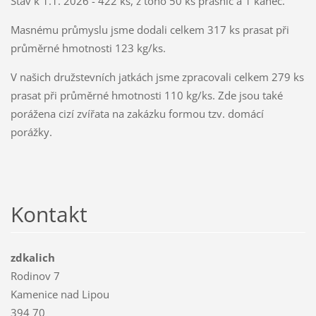
Stav k 1.1. 2026 - 422 ks, z toho 50 ks prasnic a 1 kanec.
Masnému průmyslu jsme dodali celkem 317 ks prasat při
průměrné hmotnosti 123 kg/ks.
V našich družstevních jatkách jsme zpracovali celkem 279 ks
prasat při průměrné hmotnosti 110 kg/ks. Zde jsou také
porážena cizí zvířata na zakázku formou tzv. domácí
porážky.
Kontakt
zdkalich
Rodinov 7
Kamenice nad Lipou
394 70