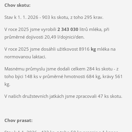
Chov skotu:
Stav k 1. 1. 2026 - 903 ks skotu, z toho 295 krav.
V roce 2025 jsme vyrobili
2 343 030
litrů mléka, při
průměrné dojivosti 20,49 l/dojnici/den.
V roce 2025 jsme dosáhli užitkovost 8916
kg
mléka
na
normovanou laktaci.
Masnému průmyslu jsme dodali celkem 284 ks skotu - z
toho býci 148 ks v průměrné hmotnosti 684 kg, krávy 561
kg.
V našich družstevních jatkách jsme zpracovali 47 ks skotu.
Chov prasat: